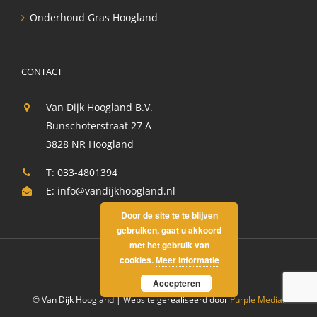
Onderhoud Gras Hoogland
CONTACT
Van Dijk Hoogland B.V.
Bunschoterstraat 27 A
3828 NR Hoogland
T: 033-4801394
E:
info@vandijkhoogland.nl
Door de site te te blijven
gebruiken, gaat u akkoord
met het gebruik van
cookies.
Meer informatie
Accepteren
© Van Dijk Hoogland | Website gerealiseerd door
Purple Media.