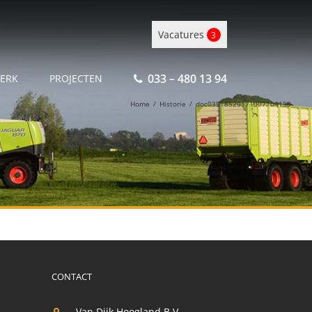
Vacatures
3
033 – 480 13 94
ERK
PROJECTEN
Home
/
Historie
/
doc03518520171007104158
CONTACT
Van Dijk Hoogland B.V.