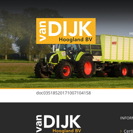
H
doc03518520171007104158
INFOR
Cert