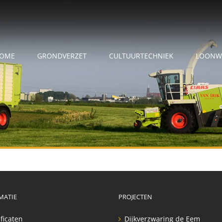
OME
GRONDVERZET
CULTUURTECHNIEK
LOONW
MATIE
PROJECTEN
ificaten
Dijkverzwaring de Eem