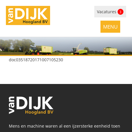
Vacatures
3
doc03518720171007105230
Mens en machine waren al een ijzersterke eenheid toen