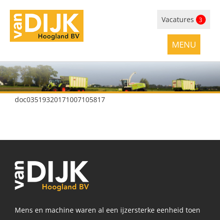
Vacatures
3
doc03519320171007105817
Mens en machine waren al een ijzersterke eenheid toen