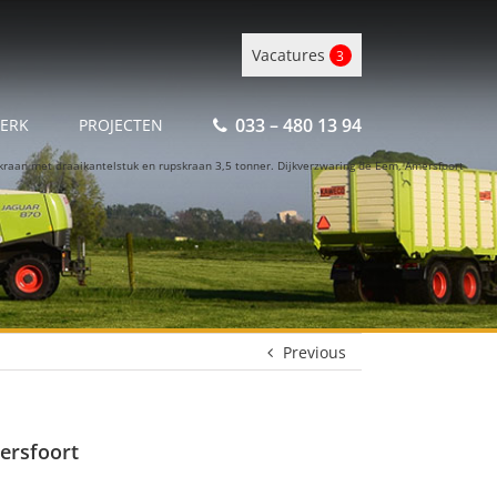
Vacatures
3
033 – 480 13 94
ERK
PROJECTEN
kraan met draaikantelstuk en rupskraan 3,5 tonner. Dijkverzwaring de Eem, Amersfoort
Previous
ersfoort