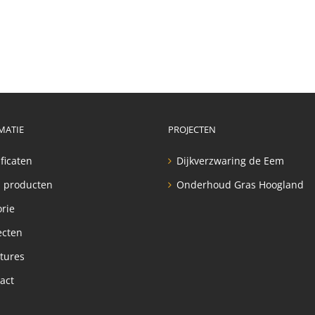
MATIE
PROJECTEN
ificaten
Dijkverzwaring de Eem
 producten
Onderhoud Gras Hoogland
orie
ecten
tures
act