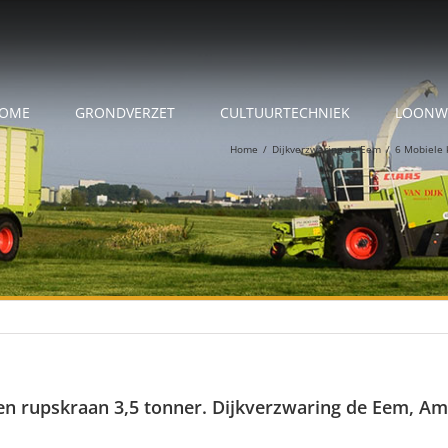
OME
GRONDVERZET
CULTUURTECHNIEK
LOONW
Home
/
Dijkverzwaring de Eem
/
6 Mobiele 
en rupskraan 3,5 tonner. Dijkverzwaring de Eem, Am