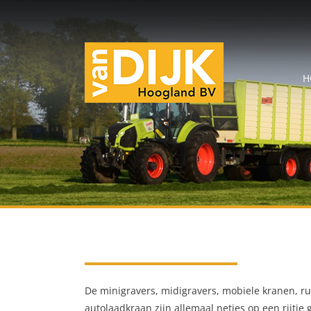
H
De minigravers, midigravers, mobiele kranen, r
autolaadkraan zijn allemaal netjes op een rijtje 