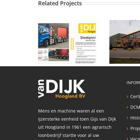
Related Projects
itbreiding
Uitbreiding
Au
chinepark
machinepark
Vo
INFOR
Cert
DCM
Mens en machine waren al een
Hist
ijzersterke eenheid toen Gijs van Dijk
uit Hoogland in 1961 een agrarisch
Proj
loonbedrijf startte voor al uw
Vaca