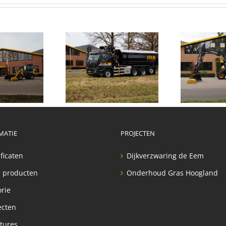
tolaadkraan
Volvo EM140-
Cl
lvo FMX 8×4
Mobiele Kraan
MATIE
PROJECTEN
ificaten
Dijkverzwaring de Eem
 producten
Onderhoud Gras Hoogland
orie
ecten
tures