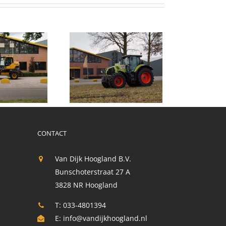
aas Axion 830 C
matic
CONTACT
Van Dijk Hoogland B.V.
Bunschoterstraat 27 A
3828 NR Hoogland
T: 033-4801394
E:
info@vandijkhoogland.nl