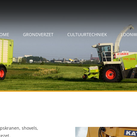
OME
GRONDVERZET
CULTUURTECHNIEK
LOONW
upskranen, shovels,
gezet.