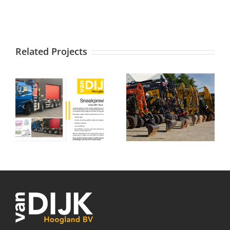
Related Projects
Alle Kranen op
Autolaadkraan
een rij
Volvo FMX 8×4